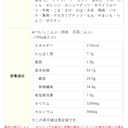
花生 (ピーナッツ) ・アーモンド・あわび・いか・い
くら・オレンジ・カシューナッツ・キウイフルー
ツ・牛肉・ごま・さけ・さば・大豆・鶏肉・バナ
ナ・豚肉・マカダミアナッツ・もも・やまいも・り
んご・ゼラチン
みついしこんぶ（別名 日高こんぶ）
（100gあたり）
エネルギー
153kcal
たんぱく質
7.7g
脂質
1.9g
炭水化物
64.7g
栄養成分
糖質
29.9g
食物繊維
34.8g
食塩相当量
7.6g
カリウム
3200mg
カルシウム
560mg
※この表示値は推定値です。
商品の改訂により、このページでの表示と実際の商品パッケージの表示が異なる場合