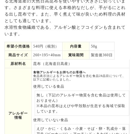
る北海道産の天然日高昆布を使いやすい大きさに切っていま
す。さまざまな料理に使える本格的なだしが、手がるにとれ
る出し昆布です。また、早く煮えて味が良いため料理の具材
としても適しています。
水溶性食物繊維である、アルギン酸とフコイダンも含まれて
います。
希望小売価格
540円（税別）
内容量
50g
商品サイズ
260×195×40mm
賞味期間
製造後360日
原材料名
昆布（北海道日高産）
食物アレルギーをお持ちのお客様へ
食品表示法によるアレルギー物質を含む食品28品目について、
以下に記載いたしました。
使用している食品
無し（下記のアレルギー物質を含む食品は使用して
おりません）
※本品の昆布はえびや甲殻類が生息する海域で採取
しています。
アレルギー
情報
使用していない食品
えび・かに・くるみ・小麦・そば・卵・乳成分・落