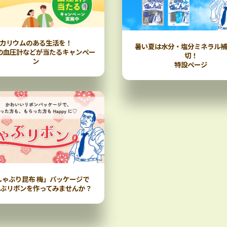
カリウムのある生活を！
暑い夏は水分・塩分ミネラル
の血圧計などが当たるキャンペー
切！
ン
特設ページ
しゃぶり昆布 梅」パッケージで
ぶリボンを作ってみませんか？