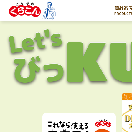
商品案
PRODUCT
Let's
K
びっ