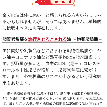
全ての油は体に悪い、と感じられる方もいらっしゃ
るかもしれませんが、そうではありません。積極的
に摂取すべき油も存在します。
脂質異常症を
進行させるとされる
油 －飽和脂肪酸－
主に肉類や乳製品などに含まれる動物性脂肪や、ヤ
シ油やココナッツ油など熱帯植物の油脂が該当しま
す。摂取量が多いと、血中のLDL（悪玉）コレステ
ロールや中性脂肪が増加し、脂質異常症に繋がりま
す。また、心筋梗塞のリスクが上がるという研究結
果もあります。
※ 飽和脂肪酸を減らせば減らすほど、脳卒中（脳出血や脳梗塞な
ど）を発症する可能性が高くなるいう研究もあります。それによれ
ば、最もリスクの低い飽和脂肪酸の摂取量は20g前後/日と言われて