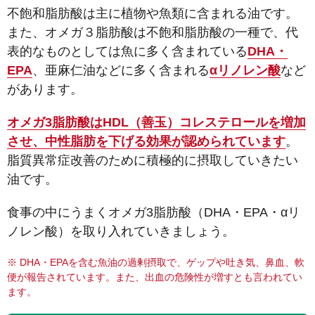
不飽和脂肪酸は主に植物や魚類に含まれる油です。
また、オメガ３脂肪酸は不飽和脂肪酸の一種で、代
表的なものとしては魚に多く含まれている
DHA・
EPA
、亜麻仁油などに多く含まれる
αリノレン酸
など
があります。
オメガ3脂肪酸はHDL（善玉）コレステロールを増加
させ、中性脂肪を下げる効果が認められています
。
脂質異常症改善のために積極的に摂取していきたい
油です。
食事の中にうまくオメガ3脂肪酸（DHA・EPA・αリ
ノレン酸）を取り入れていきましょう。
※ DHA・EPAを含む魚油の過剰摂取で、ゲップや吐き気、鼻血、軟
便が報告されています。また、出血の危険性が増すとも言われてい
ます。