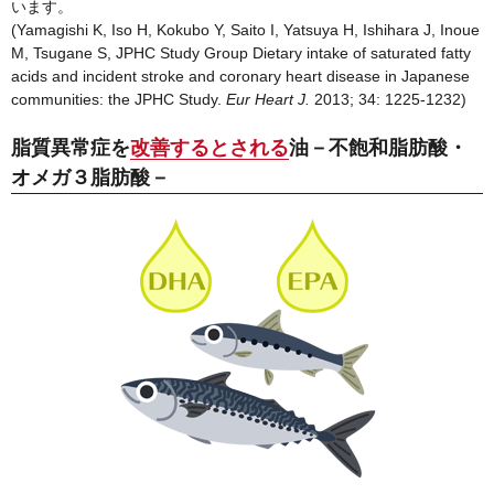
います。
(Yamagishi K, Iso H, Kokubo Y, Saito I, Yatsuya H, Ishihara J, Inoue
M, Tsugane S, JPHC Study Group Dietary intake of saturated fatty
acids and incident stroke and coronary heart disease in Japanese
communities: the JPHC Study.
Eur Heart J.
2013; 34: 1225-1232)
脂質異常症を
改善するとされる
油－不飽和脂肪酸・
オメガ３脂肪酸－